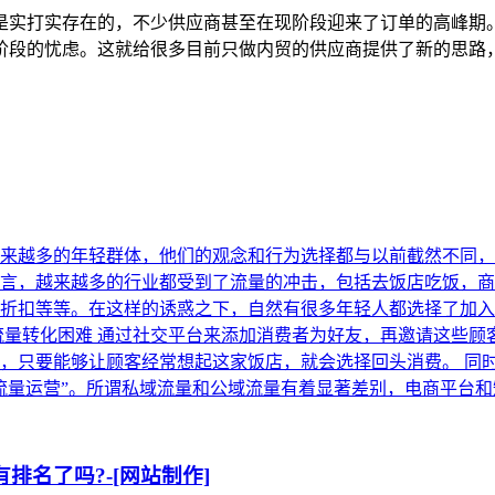
是实打实存在的，不少供应商甚至在现阶段迎来了订单的高峰期
阶段的忧虑。这就给很多目前只做内贸的供应商提供了新的思路
来越多的年轻群体，他们的观念和行为选择都与以前截然不同，
言，越来越多的行业都受到了流量的冲击，包括去饭店吃饭，商
折扣等等。在这样的诱惑之下，自然有很多年轻人都选择了加入
流量转化困难 通过社交平台来添加消费者为好友，再邀请这些
，只要能够让顾客经常想起这家饭店，就会选择回头消费。 同
量运营”。所谓私域流量和公域流量有着显著差别，电商平台和短
排名了吗?-[网站制作]