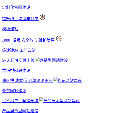
定制化官网建设
提升线上询盘与订单
模板建站
1000+模版 安全放心 维护简易
极速建站-工厂云站
5+天即可交付上线
营销型网站建设
速度快 成本低 订单源源不断
外贸网站建设
足不出户，营销全球
产品展示型网站建设