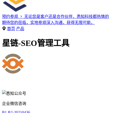
预约参观
无论您是客户还是合作伙伴，悉知科技都热情的
期待您的莅临，实地参观深入沟通，获得无限可能。
首页
产品
星链-SEO管理工具
企业微信咨询
B1.B2-20210436