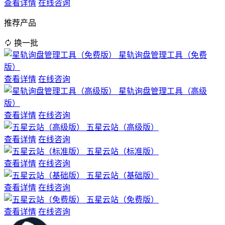
查看详情
在线咨询
推荐产品
换一批
星轨询盘管理工具（免费
版）
查看详情
在线咨询
星轨询盘管理工具（高级
版）
查看详情
在线咨询
五星云站（高级版）
查看详情
在线咨询
五星云站（标准版）
查看详情
在线咨询
五星云站（基础版）
查看详情
在线咨询
五星云站（免费版）
查看详情
在线咨询