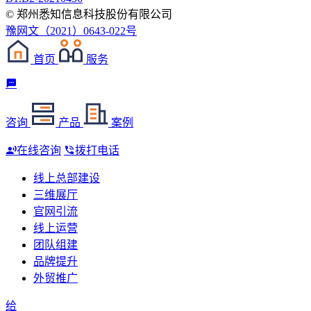
© 郑州悉知信息科技股份有限公司
豫网文（2021）0643-022号
首页
服务
咨询
产品
案例
在线咨询
拨打电话
线上总部建设
三维展厅
官网引流
线上运营
团队组建
品牌提升
外贸推广
给