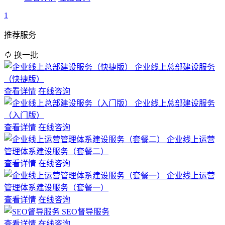
1
推荐服务
换一批
企业线上总部建设服务
（快捷版）
查看详情
在线咨询
企业线上总部建设服务
（入门版）
查看详情
在线咨询
企业线上运营
管理体系建设服务（套餐二）
查看详情
在线咨询
企业线上运营
管理体系建设服务（套餐一）
查看详情
在线咨询
SEO督导服务
查看详情
在线咨询