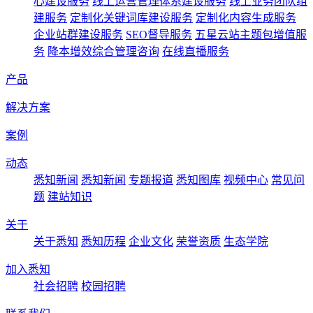
心建设服务
线上运营管理体系建设服务
线上业务团队组
建服务
定制化关键词库建设服务
定制化内容生成服务
企业站群建设服务
SEO督导服务
五星云站主题包增值服
务
降本增效综合管理咨询
在线直播服务
产品
解决方案
案例
动态
悉知新闻
悉知新闻
专题报道
悉知图库
视频中心
常见问
题
建站知识
关于
关于悉知
悉知历程
企业文化
荣誉资质
生态学院
加入悉知
社会招聘
校园招聘