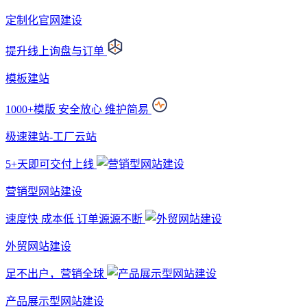
定制化官网建设
提升线上询盘与订单
模板建站
1000+模版 安全放心 维护简易
极速建站-工厂云站
5+天即可交付上线
营销型网站建设
速度快 成本低 订单源源不断
外贸网站建设
足不出户，营销全球
产品展示型网站建设