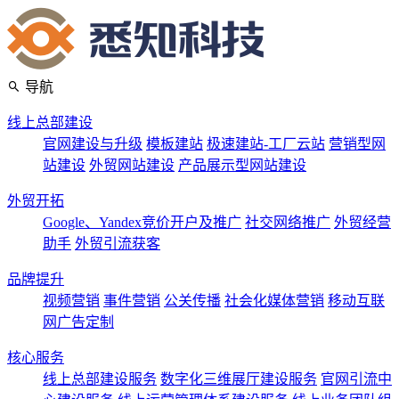
导航
线上总部建设
官网建设与升级
模板建站
极速建站-工厂云站
营销型网
站建设
外贸网站建设
产品展示型网站建设
外贸开拓
Google、Yandex竞价开户及推广
社交网络推广
外贸经营
助手
外贸引流获客
品牌提升
视频营销
事件营销
公关传播
社会化媒体营销
移动互联
网广告定制
核心服务
线上总部建设服务
数字化三维展厅建设服务
官网引流中