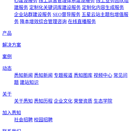
心建设服务
线上运营管理体系建设服务
线上业务团队组
建服务
定制化关键词库建设服务
定制化内容生成服务
企业站群建设服务
SEO督导服务
五星云站主题包增值服
务
降本增效综合管理咨询
在线直播服务
产品
解决方案
案例
动态
悉知新闻
悉知新闻
专题报道
悉知图库
视频中心
常见问
题
建站知识
关于
关于悉知
悉知历程
企业文化
荣誉资质
生态学院
加入悉知
社会招聘
校园招聘