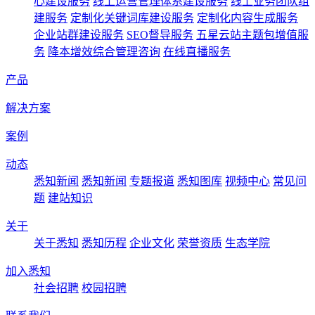
心建设服务
线上运营管理体系建设服务
线上业务团队组
建服务
定制化关键词库建设服务
定制化内容生成服务
企业站群建设服务
SEO督导服务
五星云站主题包增值服
务
降本增效综合管理咨询
在线直播服务
产品
解决方案
案例
动态
悉知新闻
悉知新闻
专题报道
悉知图库
视频中心
常见问
题
建站知识
关于
关于悉知
悉知历程
企业文化
荣誉资质
生态学院
加入悉知
社会招聘
校园招聘