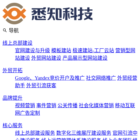
导航
线上总部建设
官网建设与升级
模板建站
极速建站-工厂云站
营销型网
站建设
外贸网站建设
产品展示型网站建设
外贸开拓
Google、Yandex竞价开户及推广
社交网络推广
外贸经营
助手
外贸引流获客
品牌提升
视频营销
事件营销
公关传播
社会化媒体营销
移动互联
网广告定制
核心服务
线上总部建设服务
数字化三维展厅建设服务
官网引流中