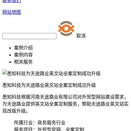
联系我们
网站地图
取消
案例介绍
案例内容
相关服务
悉知科技为天途路业英文站全案定制成功升级
悉知科技根据河南天途路业有限公司对外贸型网站建设需求，
为天途路业提供英文站全案定制服务，帮助天途路业英文站实
现改版升级。
所属行业：
商务服务行业
服务项目：
外贸型官网、全案定制