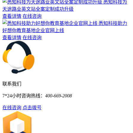
悉知科技为
天途路业英文站全案定制成功升级
查看详情
在线咨询
悉知科技助力
好想你教育基地企业官网上线
查看详情
在线咨询
联系我们
7*24小时咨询热线：
400-669-2008
在线咨询
点击拨号