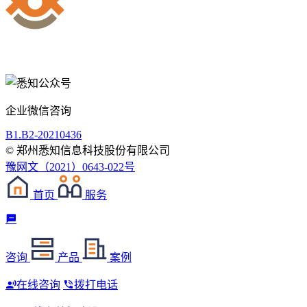
企业微信咨询
B1.B2-20210436
© 郑州悉知信息科技股份有限公司
豫网文（2021）0643-022号
首页
服务
咨询
产品
案例
在线咨询
拨打电话