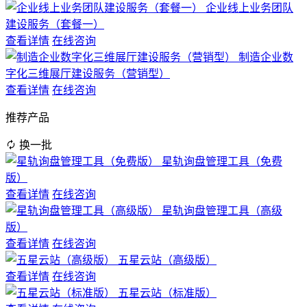
企业线上业务团队
建设服务（套餐一）
查看详情
在线咨询
制造企业数
字化三维展厅建设服务（营销型）
查看详情
在线咨询
推荐产品
换一批
星轨询盘管理工具（免费
版）
查看详情
在线咨询
星轨询盘管理工具（高级
版）
查看详情
在线咨询
五星云站（高级版）
查看详情
在线咨询
五星云站（标准版）