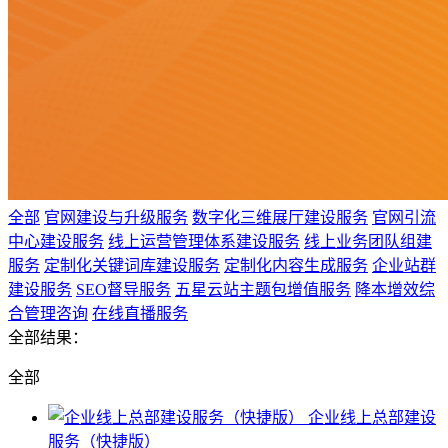
全部
官网建设与升级服务
数字化三维展厅建设服务
官网引流
中心建设服务
线上运营管理体系建设服务
线上业务团队组建
服务
定制化关键词库建设服务
定制化内容生成服务
企业站群
建设服务
SEO督导服务
五星云站主题包增值服务
降本增效综
合管理咨询
在线直播服务
全部结果：
全部
企业线上总部建设
服务（快捷版）