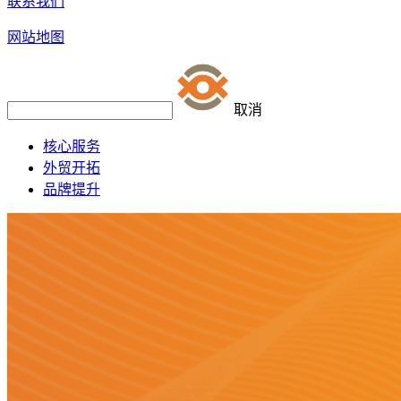
联系我们
网站地图
取消
核心服务
外贸开拓
品牌提升