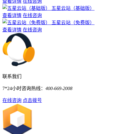
查看详情
在线咨询
五星云站（基础版）
查看详情
在线咨询
五星云站（免费版）
查看详情
在线咨询
联系我们
7*24小时咨询热线：
400-669-2008
在线咨询
点击拨号