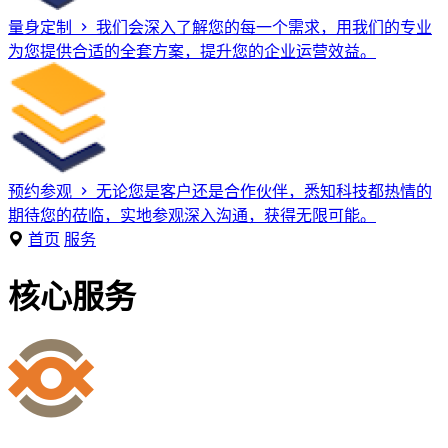
量身定制
我们会深入了解您的每一个需求，用我们的专业
为您提供合适的全套方案，提升您的企业运营效益。
预约参观
无论您是客户还是合作伙伴，悉知科技都热情的
期待您的莅临，实地参观深入沟通，获得无限可能。
首页
服务
核心服务