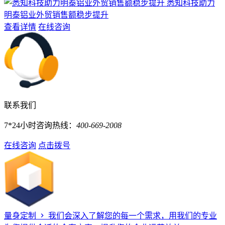
悉知科技助力
明泰铝业外贸销售额稳步提升
查看详情
在线咨询
联系我们
7*24小时咨询热线：
400-669-2008
在线咨询
点击拨号
量身定制
我们会深入了解您的每一个需求，用我们的专业