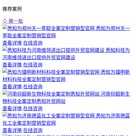
推荐案例
换一批
悉知为郑州天一
萃取全案定制营销型官网
查看详情
在线咨询
悉知科技为
河南维领进出口提供外贸官网建设
查看详情
在线咨询
悉知为镭明新
材料科技全案定制营销型官网
查看详情
在线咨询
河南仰韶新生
物科技全案定制悉知外贸网站
查看详情
在线咨询
悉知为济南德蓝
化工全案定制营销型官网
查看详情
在线咨询