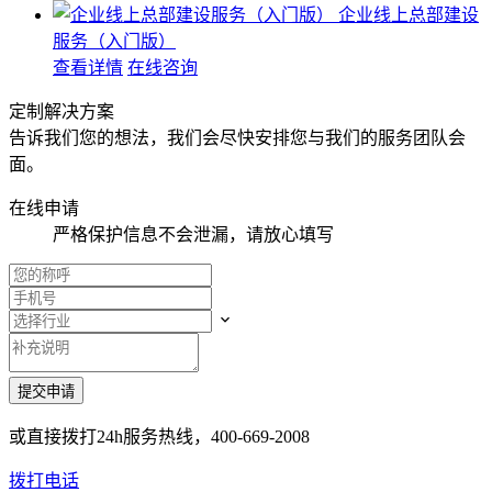
企业线上总部建设
服务（入门版）
查看详情
在线咨询
定制解决方案
告诉我们您的想法，我们会尽快安排您与我们的服务团队会
面。
在线申请
严格保护信息不会泄漏，请放心填写
或直接拨打24h服务热线，
400-669-2008
拨打电话