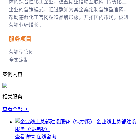
体的综合性化工企业，德蓝期望借助互联网
+
传统化工
企业的营销模式，通过悉知为其全案定制营销型官网，
帮助德蓝化工官网塑造品牌形象，开拓国内市场，促进
营销业绩增长。
服务项目
营销型官网
全案定制
案例内容
相关服务
查看全部
企业线上总部建设
服务（快捷版）
查看详情
在线咨询