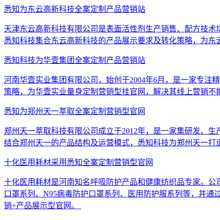
悉知为东云高新科技全案定制产品营销站
天津东云高新科技有限公司是表面活性剂生产销售、配方技术
悉知科技集合东云高新科技的产品展示要求及转化策略，为东
悉知科技为华壹集团全案定制产品营销站
河南华壹实业集团有限公司，始创于2004年6月，是一家专
策略，为华壹实业量身定制营销型挂官网，解决其线上营销不
悉知为郑州天一萃取全案定制营销型官网
郑州天一萃取科技有限公司成立于2012年，是一家集研发、
结合郑州天一的产品结构及运营模式，悉知科技为郑州天一打
十化医用耗材采用悉知全案定制营销型官网
十化医用耗材是河南知名呼吸防护产品和健康纺织品专家。公司
口罩系列、N95病毒防护口罩系列、医用防护服系列等，并
销+产品展示型官网。