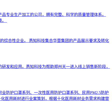
产品专业生产加工的公司，拥有完整、科学的质量管理体系。
境。
体的综合性企业。 悉知科技集合华壹集团的产品展示要求及转化
备的研发和应用。悉知科技为帮助郑州天一进入线上销售新阶段，
防护口罩系列、一次性医用防护口罩系列、民用PM2.5防护
十化医用耗材进行全案策划，根据十化医用耗材业务需求构建营