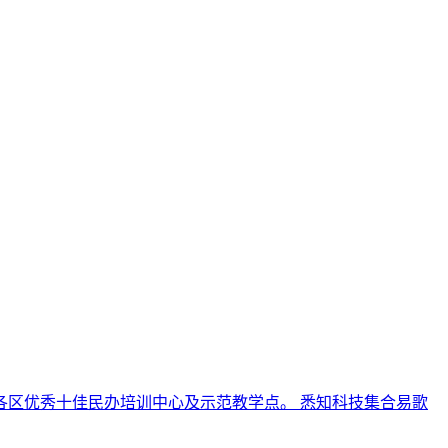
各区优秀十佳民办培训中心及示范教学点。 悉知科技集合易歌