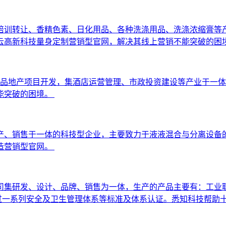
培训转让、香精色素、日化用品、各种洗涤用品、洗涤浓缩膏等
云高新科技量身定制营销型官网，解决其线上营销不能突破的困
注精品地产项目开发，集酒店运营管理、市政投资建设等产业于一
能突破的困境。
生产、销售于一体的科技型企业，主要致力于液液混合与分离设
造营销型官网。
集研发、设计、品牌、销售为一体，生产的产品主要有：工业职业
通过一系列安全及卫生管理体系等标准及体系认证。悉知科技帮助