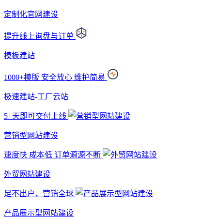
定制化官网建设
提升线上询盘与订单
模板建站
1000+模版 安全放心 维护简易
极速建站-工厂云站
5+天即可交付上线
营销型网站建设
速度快 成本低 订单源源不断
外贸网站建设
足不出户，营销全球
产品展示型网站建设