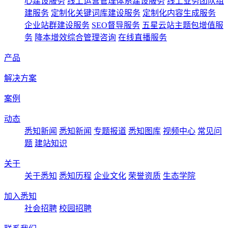
心建设服务
线上运营管理体系建设服务
线上业务团队组
建服务
定制化关键词库建设服务
定制化内容生成服务
企业站群建设服务
SEO督导服务
五星云站主题包增值服
务
降本增效综合管理咨询
在线直播服务
产品
解决方案
案例
动态
悉知新闻
悉知新闻
专题报道
悉知图库
视频中心
常见问
题
建站知识
关于
关于悉知
悉知历程
企业文化
荣誉资质
生态学院
加入悉知
社会招聘
校园招聘