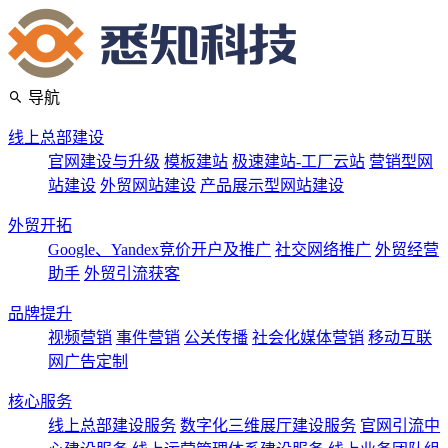
导航
线上总部建设
官网建设与升级
模板建站
极速建站-工厂云站
营销型网
站建设
外贸网站建设
产品展示型网站建设
外贸开拓
Google、Yandex竞价开户及推广
社交网络推广
外贸经营
助手
外贸引流获客
品牌提升
视频营销
事件营销
公关传播
社会化媒体营销
移动互联
网广告定制
核心服务
线上总部建设服务
数字化三维展厅建设服务
官网引流中