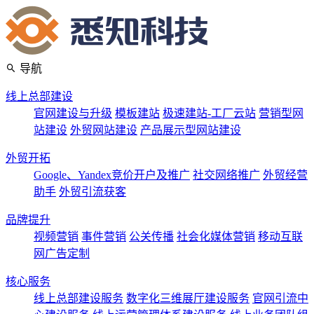
导航
线上总部建设
官网建设与升级
模板建站
极速建站-工厂云站
营销型网
站建设
外贸网站建设
产品展示型网站建设
外贸开拓
Google、Yandex竞价开户及推广
社交网络推广
外贸经营
助手
外贸引流获客
品牌提升
视频营销
事件营销
公关传播
社会化媒体营销
移动互联
网广告定制
核心服务
线上总部建设服务
数字化三维展厅建设服务
官网引流中