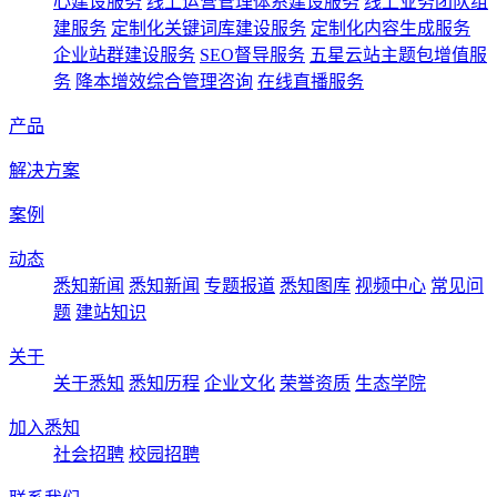
心建设服务
线上运营管理体系建设服务
线上业务团队组
建服务
定制化关键词库建设服务
定制化内容生成服务
企业站群建设服务
SEO督导服务
五星云站主题包增值服
务
降本增效综合管理咨询
在线直播服务
产品
解决方案
案例
动态
悉知新闻
悉知新闻
专题报道
悉知图库
视频中心
常见问
题
建站知识
关于
关于悉知
悉知历程
企业文化
荣誉资质
生态学院
加入悉知
社会招聘
校园招聘