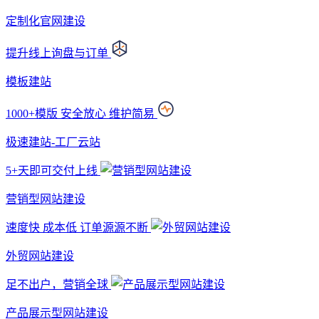
定制化官网建设
提升线上询盘与订单
模板建站
1000+模版 安全放心 维护简易
极速建站-工厂云站
5+天即可交付上线
营销型网站建设
速度快 成本低 订单源源不断
外贸网站建设
足不出户，营销全球
产品展示型网站建设