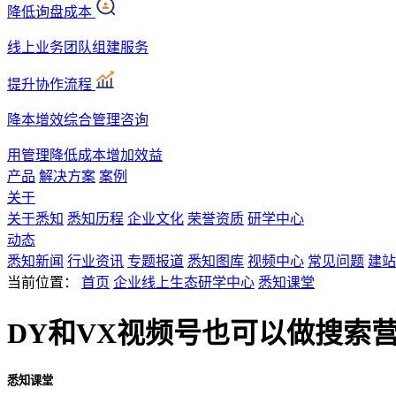
降低询盘成本
线上业务团队组建服务
提升协作流程
降本增效综合管理咨询
用管理降低成本增加效益
产品
解决方案
案例
关于
关于悉知
悉知历程
企业文化
荣誉资质
研学中心
动态
悉知新闻
行业资讯
专题报道
悉知图库
视频中心
常见问题
建站
当前位置：
首页
企业线上生态研学中心
悉知课堂
DY和VX视频号也可以做搜索
悉知课堂