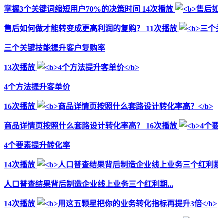
掌握3个关键词缩短用户70%的决策时间
14次播放
售后如何做才能转变成更高利润的复购？
11次播放
三个关键技能提升客户复购率
13次播放
4个方法提升客单价
16次播放
商品详情页按照什么套路设计转化率高？
16次播放
4个要素提升转化率
14次播放
人口普查结果背后制造企业线上业务三个红利期...
14次播放