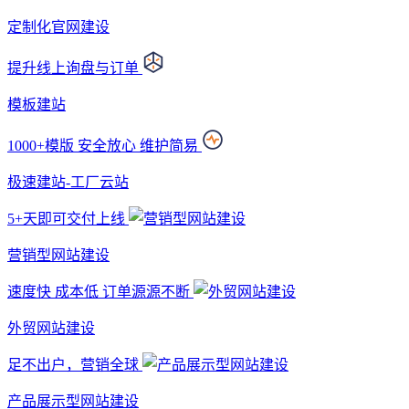
定制化官网建设
提升线上询盘与订单
模板建站
1000+模版 安全放心 维护简易
极速建站-工厂云站
5+天即可交付上线
营销型网站建设
速度快 成本低 订单源源不断
外贸网站建设
足不出户，营销全球
产品展示型网站建设