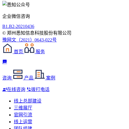
企业微信咨询
B1.B2-20210436
© 郑州悉知信息科技股份有限公司
豫网文（2021）0643-022号
首页
服务
咨询
产品
案例
在线咨询
拨打电话
线上总部建设
三维展厅
官网引流
线上运营
团队组建