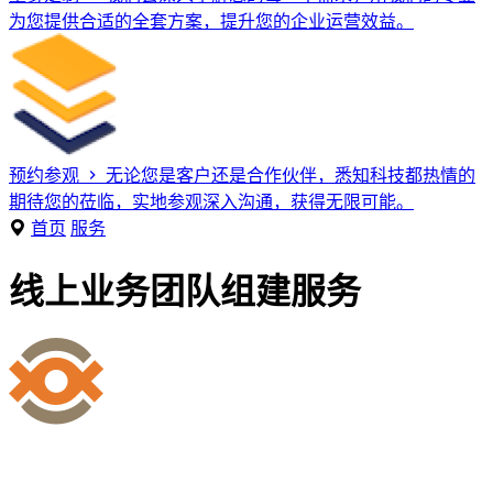
为您提供合适的全套方案，提升您的企业运营效益。
预约参观
无论您是客户还是合作伙伴，悉知科技都热情的
期待您的莅临，实地参观深入沟通，获得无限可能。
首页
服务
线上业务团队组建服务