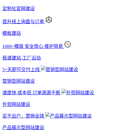
定制化官网建设
提升线上询盘与订单
模板建站
1000+模版 安全放心 维护简易
极速建站-工厂云站
5+天即可交付上线
营销型网站建设
速度快 成本低 订单源源不断
外贸网站建设
足不出户，营销全球
产品展示型网站建设