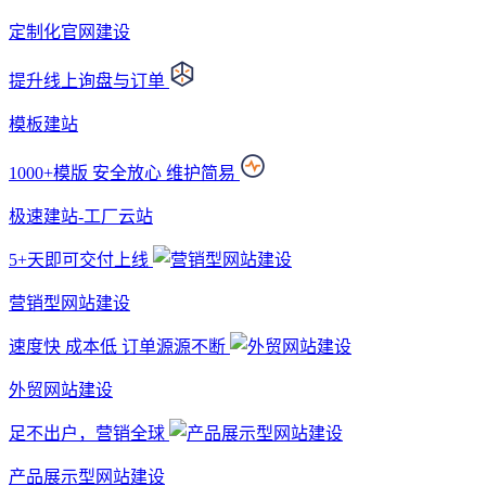
定制化官网建设
提升线上询盘与订单
模板建站
1000+模版 安全放心 维护简易
极速建站-工厂云站
5+天即可交付上线
营销型网站建设
速度快 成本低 订单源源不断
外贸网站建设
足不出户，营销全球
产品展示型网站建设